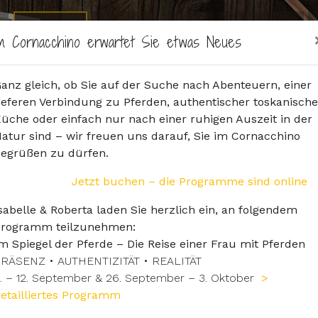
e
Agriturismo
Reiturlaub
Pferde
Onlinebuchen
m Cornacchino erwartet Sie etwas Neues
anz gleich, ob Sie auf der Suche nach Abenteuern, einer
ieferen Verbindung zu Pferden, authentischer toskanische
üche oder einfach nur nach einer ruhigen Auszeit in der
atur sind – wir freuen uns darauf, Sie im Cornacchino
egrüßen zu dürfen.
Jetzt buchen – die Programme sind online
sabelle & Roberta laden Sie herzlich ein, an folgendem
Programm teilzunehmen:
m Spiegel der Pferde – Die Reise einer Frau mit Pferden
RÄSENZ • AUTHENTIZITÄT • REALITÄT
. – 12. September & 26. September – 3. Oktober
>
etailliertes Programm