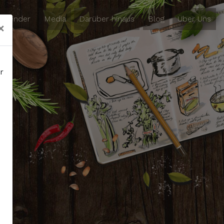
Kalender
Media
Darüber hinaus
Blog
Über Uns
×
r