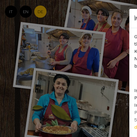
Hom
IT
EN
DE
I
G
t
K
N
b
I
I
P
5
d