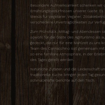
Besondere Aufmerksamkeit schenken wir 
Ernährungsbedürfnissen unserer Gäste: Es s
Menüs für Vegetarier, Veganer, Zöliakiebetr
verschiedene Unverträglichkeiten zur Verfü
Zum Frühstück, Mittag- und Abendessen si
sowohl für die Gäste des Agriturismo als a
gedeckt, die nur für eine Mahlzeit zu un
Team des Cornacchino isst gemeinsam mit 
so eine familiäre Atmosphäre, in der Erleb
des Tages geteilt werden.
Natürliche Zutaten und die Leidenschaft un
traditionelle Küche bringen jeden Tag gesu
schmackhafte Gerichte auf den Tisch.