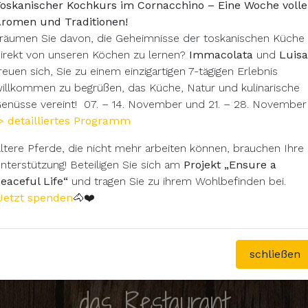
oskanischer Kochkurs im Cornacchino – Eine Woche volle
romen und Traditionen!
räumen Sie davon, die Geheimnisse der toskanischen Küche
irekt von unseren Köchen zu lernen?
Immacolata
und
Luisa
reuen sich, Sie zu einem einzigartigen 7-tägigen Erlebnis
illkommen zu begrüßen, das Küche, Natur und kulinarische
enüsse vereint! 07. – 14. November und 21. – 28. November
> detailliertes Programm
ltere Pferde, die nicht mehr arbeiten können, brauchen Ihre
nterstützung! Beteiligen Sie sich am
Projekt „Ensure a
eaceful Life“
und tragen Sie zu ihrem Wohlbefinden bei.
Jetzt spenden
🐴❤️
schließen
das Restaurant