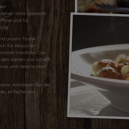
den
tehen stets spezielle
offene und für
gung.
nd unsere Tische
uch für Besucher
s kommen möchten. Das
den Gästen und schafft
nisse und Geschichten
serer Köchinnen für die
nde, einfache und