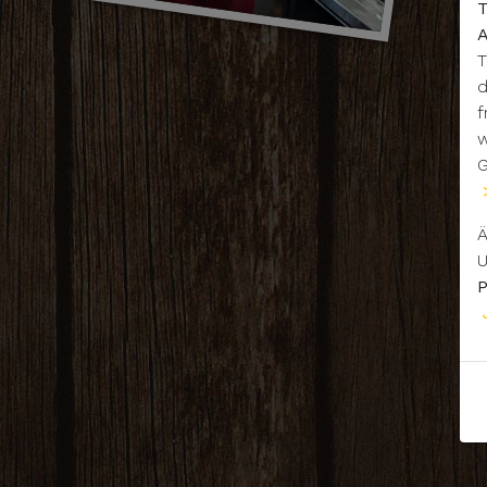
T
A
T
d
f
w
G
Ä
U
P