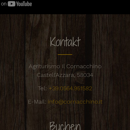
Kontakt
Agriturismo Il Cornacchino
Castell'Azzara, 58034
Tel:
+39.0564.951582
E-Mail:
info@cornacchino.it
Buchen