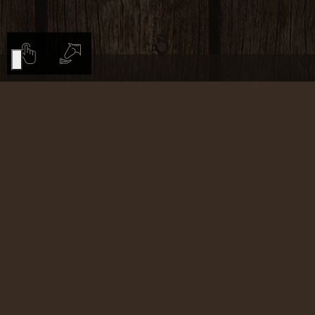
©
2026
Cornacchino
CIN: IT053005B5UOAN48K6
P.Iva: 01064540535
Reg. Imprese di Grosseto: 82840
Designed by
rattay.rocks
Le tue preferenze relative alla privacy