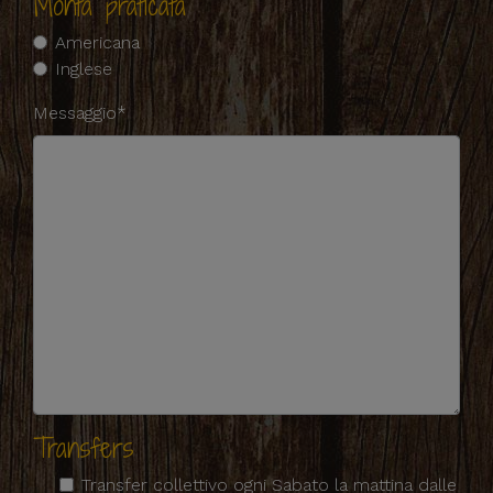
Monta praticata
Americana
Inglese
Messaggio*
Transfers
Transfer collettivo ogni Sabato la mattina dalle