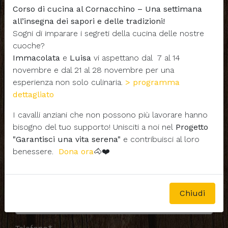
Corso di cucina al Cornacchino – Una settimana
all’insegna dei sapori e delle tradizioni!
Sogni di imparare i segreti della cucina delle nostre
cuoche?
Immacolata
e
Luisa
vi aspettano dal 7 al 14
novembre e dal 21 al 28 novembre per una
esperienza non solo culinaria.
> programma
dettagliato
I cavalli anziani che non possono più lavorare hanno
bisogno del tuo supporto! Unisciti a noi nel
Progetto
"Garantisci una vita serena"
e contribuisci al loro
Nome*
benessere.
Dona ora
🐴❤️
Cognome*
Chiudi