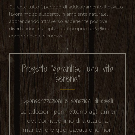
Per 
Durante tutto il periodo di addestramento il cavallo
cava
lavora molto all’aperto, in ambiente naturale,
o di
sell
apprendendo attraverso esperienze positive,
re le
fav
divertendosi e ampliando il proprio bagaglio di
ive.
ent
competenze e sicurezza.
Progetto "garantisci una vita
serena"
Sponsorizzazioni e donazioni di cavalli
Le adozioni permettono agli amici
del Cornacchino di aiutarci a
mantenere quei cavalli che non